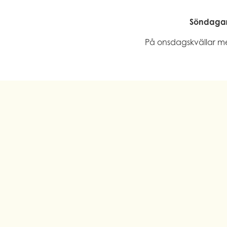
Söndagar:
På onsdagskvällar mell