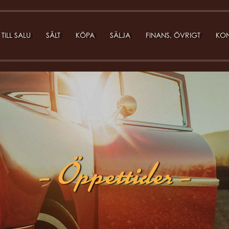
TILL SALU
SÅLT
KÖPA
SÄLJA
FINANS, ÖVRIGT
KON
– Öppettider –