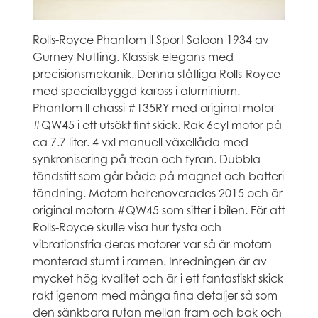
Rolls-Royce Phantom ll Sport Saloon 1934 av
Gurney Nutting. Klassisk elegans med
precisionsmekanik. Denna ståtliga Rolls-Royce
med specialbyggd kaross i aluminium.
Phantom ll chassi #135RY med original motor
#QW45 i ett utsökt fint skick. Rak 6cyl motor på
ca 7.7 liter. 4 vxl manuell växellåda med
synkronisering på trean och fyran. Dubbla
tändstift som går både på magnet och batteri
tändning. Motorn helrenoverades 2015 och är
original motorn #QW45 som sitter i bilen. För att
Rolls-Royce skulle visa hur tysta och
vibrationsfria deras motorer var så är motorn
monterad stumt i ramen. Inredningen är av
mycket hög kvalitet och är i ett fantastiskt skick
rakt igenom med många fina detaljer så som
den sänkbara rutan mellan fram och bak och