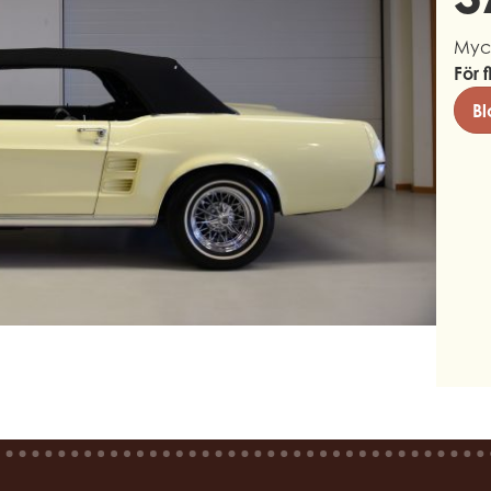
Mycke
För f
Bl