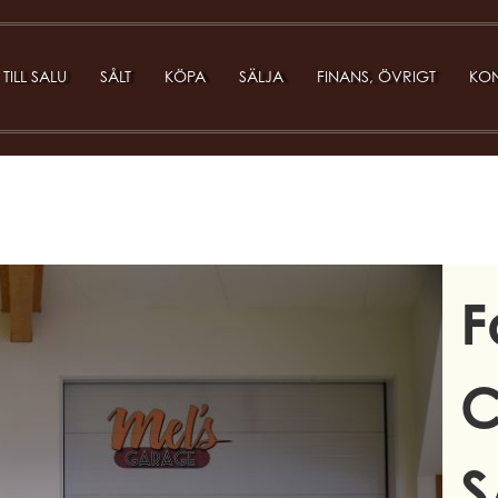
TILL SALU
SÅLT
KÖPA
SÄLJA
FINANS, ÖVRIGT
KON
F
C
S