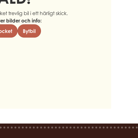
t trevlig bil i ett härligt skick.
ler bilder och info:
ocket
Bytbil