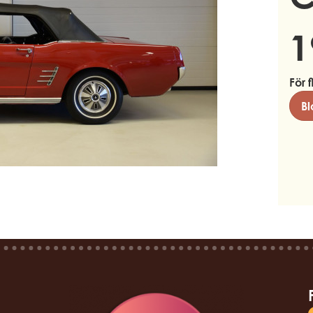
1
För f
Bl