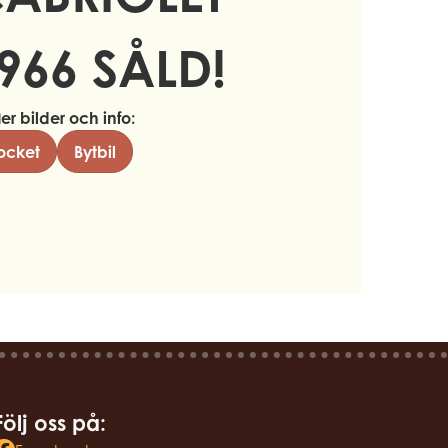
966 SÅLD!
ler bilder och info:
ocket
Bytbil
Följ oss på: