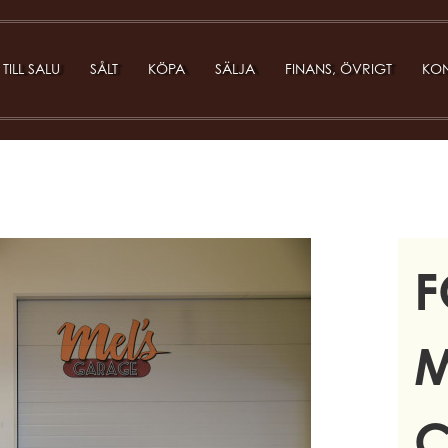
TILL SALU
SÅLT
KÖPA
SÄLJA
FINANS, ÖVRIGT
KON
F
M
C